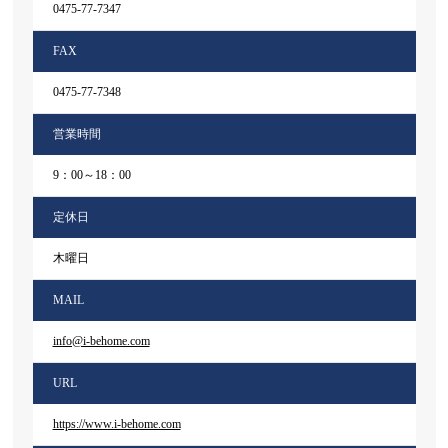
0475-77-7347
FAX
0475-77-7348
営業時間
9：00～18：00
定休日
木曜日
MAIL
info@i-behome.com
URL
https://www.i-behome.com